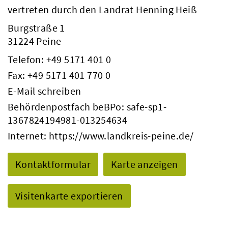
vertreten durch den Landrat Henning Heiß
Burgstraße 1
31224 Peine
Telefon:
+49 5171 401 0
Fax: +49 5171 401 770 0
E-Mail schreiben
Behördenpostfach beBPo: safe-sp1-
1367824194981-013254634
Internet:
https://www.landkreis-peine.de/
Kontaktformular
Karte anzeigen
Visitenkarte exportieren