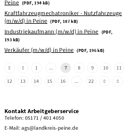
Peine
(
PDF, 194 kB)
Kraftfahrzeugmechatroniker - Nutzfahrzeuge
(m/w/d) in Peine
(
PDF, 187 kB)
Industriekaufmann (m/w/d) in Peine
(
PDF,
193 kB)
Verkäufer (m/w/d) in Peine
(
PDF, 196 kB)
1
...
7
8
9
10
11
12
13
14
15
16
...
22
Kontakt Arbeitgeberservice
Telefon: 05171 / 401 4050
E-Mail: ags@landkreis-peine.de