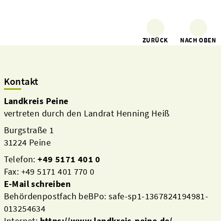
ZURÜCK
NACH OBEN
Kontakt
Landkreis Peine
vertreten durch den Landrat Henning Heiß
Burgstraße 1
31224 Peine
Telefon:
+49 5171 401 0
Fax: +49 5171 401 770 0
E-Mail schreiben
Behördenpostfach beBPo: safe-sp1-1367824194981-
013254634
Internet:
https://www.landkreis-peine.de/