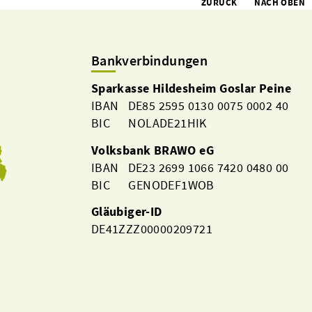
ZURÜCK
NACH OBEN
Bankverbindungen
Sparkasse Hildesheim Goslar Peine
IBAN DE85 2595 0130 0075 0002 40
BIC NOLADE21HIK
Volksbank BRAWO eG
IBAN DE23 2699 1066 7420 0480 00
BIC GENODEF1WOB
Gläubiger-ID
DE41ZZZ00000209721