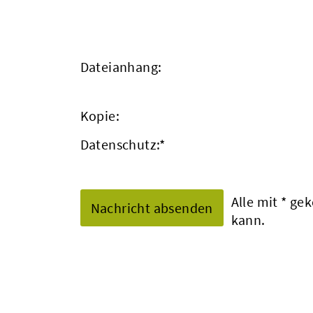
Dateianhang:
Kopie:
Datenschutz:
*
Alle mit
*
geke
kann.