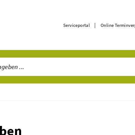
|
Serviceportal
Online Terminve
iben