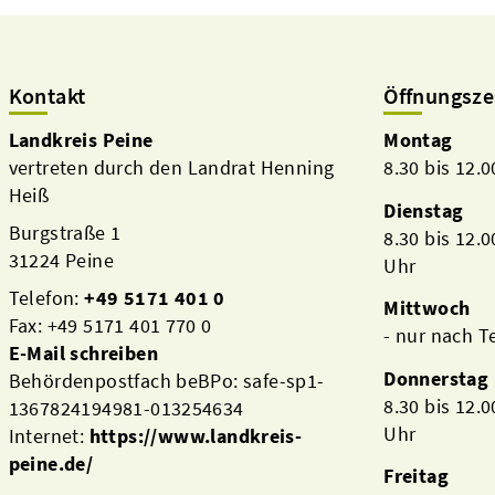
Kontakt
Öffnungsze
Landkreis Peine
Montag
vertreten durch den Landrat Henning
8.30 bis 12.
Heiß
Dienstag
Burgstraße 1
8.30 bis 12.
31224 Peine
Uhr
Telefon:
+49 5171 401 0
Mittwoch
Fax: +49 5171 401 770 0
- nur nach 
E-Mail schreiben
Donnerstag
Behördenpostfach beBPo: safe-sp1-
8.30 bis 12.
1367824194981-013254634
Uhr
Internet:
https://www.landkreis-
peine.de/
Freitag