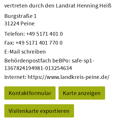
vertreten durch den Landrat Henning Heiß
Burgstraße 1
31224 Peine
Telefon:
+49 5171 401 0
Fax: +49 5171 401 770 0
E-Mail schreiben
Behördenpostfach beBPo: safe-sp1-
1367824194981-013254634
Internet:
https://www.landkreis-peine.de/
Kontaktformular
Karte anzeigen
Visitenkarte exportieren