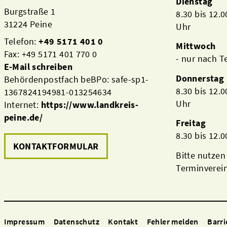
Dienstag
Burgstraße 1
8.30 bis 12.
31224 Peine
Uhr
Telefon:
+49 5171 401 0
Mittwoch
Fax: +49 5171 401 770 0
- nur nach 
E-Mail schreiben
Donnerstag
Behördenpostfach beBPo: safe-sp1-
8.30 bis 12.
1367824194981-013254634
Uhr
Internet:
https://www.landkreis-
peine.de/
Freitag
8.30 bis 12.
KONTAKTFORMULAR
Bitte nutzen
Terminverei
Impressum
Datenschutz
Kontakt
Fehler melden
Barri