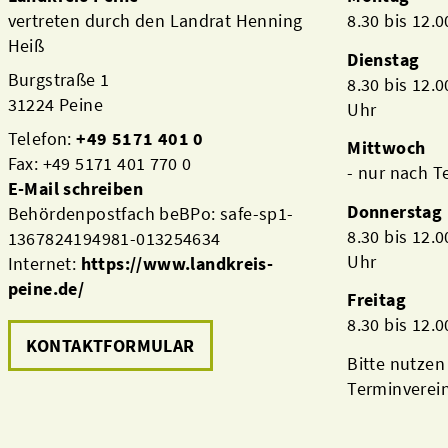
vertreten durch den Landrat Henning
8.30 bis 12.
Heiß
Dienstag
Burgstraße 1
8.30 bis 12.
31224 Peine
Uhr
Telefon:
+49 5171 401 0
Mittwoch
Fax: +49 5171 401 770 0
- nur nach 
E-Mail schreiben
Donnerstag
Behördenpostfach beBPo: safe-sp1-
8.30 bis 12.
1367824194981-013254634
Uhr
Internet:
https://www.landkreis-
peine.de/
Freitag
8.30 bis 12.
KONTAKTFORMULAR
Bitte nutzen
Terminverei