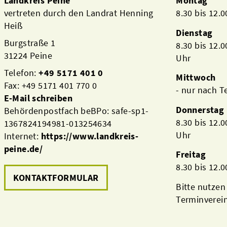
Landkreis Peine
Montag
vertreten durch den Landrat Henning
8.30 bis 12.
Heiß
Dienstag
Burgstraße 1
8.30 bis 12.
31224 Peine
Uhr
Telefon:
+49 5171 401 0
Mittwoch
Fax: +49 5171 401 770 0
- nur nach 
E-Mail schreiben
Donnerstag
Behördenpostfach beBPo: safe-sp1-
8.30 bis 12.
1367824194981-013254634
Uhr
Internet:
https://www.landkreis-
peine.de/
Freitag
8.30 bis 12.
KONTAKTFORMULAR
Bitte nutzen
Terminverei