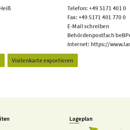
 Heiß
Telefon:
+49 5171 401 0
Fax: +49 5171 401 770 0
E-Mail schreiben
Behördenpostfach beBPo
Internet:
https://www.la
n
Visitenkarte exportieren
iten
Lageplan