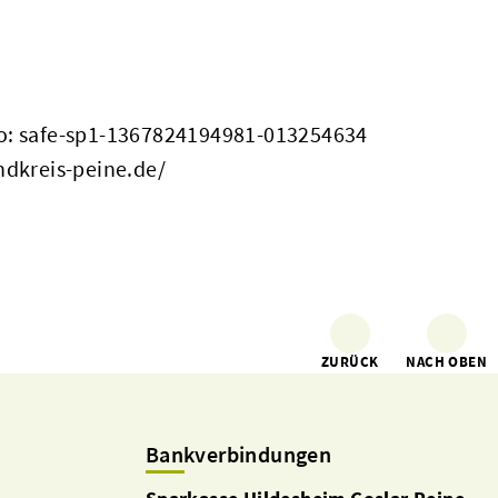
: safe-sp1-1367824194981-013254634
ndkreis-peine.de/
ZURÜCK
NACH OBEN
Bankverbindungen