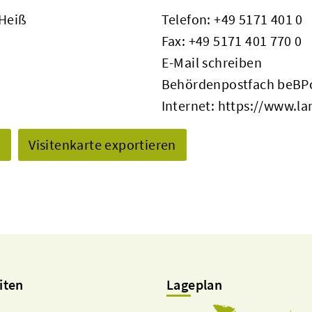
 Heiß
Telefon:
+49 5171 401 0
Fax: +49 5171 401 770 0
E-Mail schreiben
Behördenpostfach beBPo
Internet:
https://www.la
n
Visitenkarte exportieren
iten
Lageplan