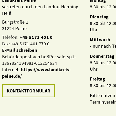
Landkreis Peine
Montag
vertreten durch den Landrat Henning
8.30 bis 12.
Heiß
Dienstag
Burgstraße 1
8.30 bis 12.
31224 Peine
Uhr
Telefon:
+49 5171 401 0
Mittwoch
Fax: +49 5171 401 770 0
- nur nach 
E-Mail schreiben
Donnerstag
Behördenpostfach beBPo: safe-sp1-
8.30 bis 12.
1367824194981-013254634
Uhr
Internet:
https://www.landkreis-
peine.de/
Freitag
8.30 bis 12.
KONTAKTFORMULAR
Bitte nutzen
Terminverei