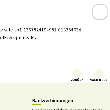
: safe-sp1-1367824194981-013254634
ndkreis-peine.de/
ZURÜCK
NACH OBEN
Bankverbindungen