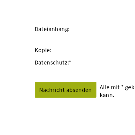
Dateianhang:
Kopie:
Datenschutz:
*
Alle mit
*
geke
kann.