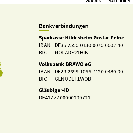
ZURÜCK
NACH OBEN
Bankverbindungen
Sparkasse Hildesheim Goslar Peine
IBAN DE85 2595 0130 0075 0002 40
BIC NOLADE21HIK
Volksbank BRAWO eG
IBAN DE23 2699 1066 7420 0480 00
BIC GENODEF1WOB
Gläubiger-ID
DE41ZZZ00000209721