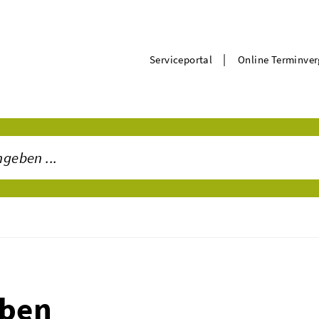
|
Serviceportal
Online Terminve
iben