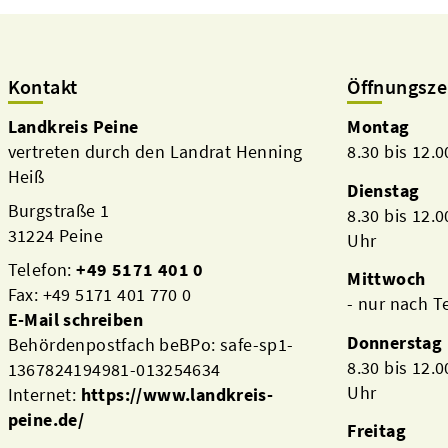
Kontakt
Öffnungsze
Landkreis Peine
Montag
vertreten durch den Landrat Henning
8.30 bis 12.
Heiß
Dienstag
Burgstraße 1
8.30 bis 12.
31224 Peine
Uhr
Telefon:
+49 5171 401 0
Mittwoch
Fax: +49 5171 401 770 0
- nur nach 
E-Mail schreiben
Donnerstag
Behördenpostfach beBPo: safe-sp1-
8.30 bis 12.
1367824194981-013254634
Uhr
Internet:
https://www.landkreis-
peine.de/
Freitag