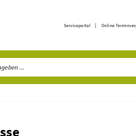
|
Serviceportal
Online Terminve
asse