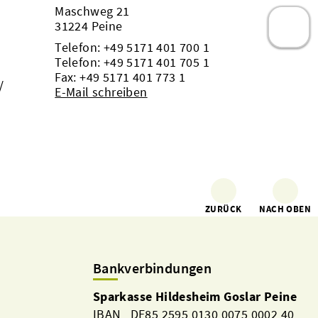
Maschweg 21
31224 Peine
Telefon:
+49 5171 401 700 1
Telefon:
+49 5171 401 705 1
Fax: +49 5171 401 773 1
/
E-Mail schreiben
ZURÜCK
NACH OBEN
Bankverbindungen
Sparkasse Hildesheim Goslar Peine
IBAN DE85 2595 0130 0075 0002 40