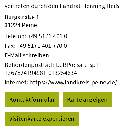
vertreten durch den Landrat Henning Heiß
Burgstraße 1
31224 Peine
Telefon:
+49 5171 401 0
Fax: +49 5171 401 770 0
E-Mail schreiben
Behördenpostfach beBPo: safe-sp1-
1367824194981-013254634
Internet:
https://www.landkreis-peine.de/
Kontaktformular
Karte anzeigen
Visitenkarte exportieren