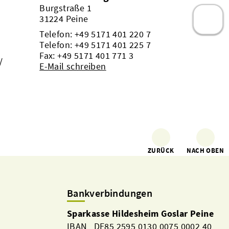
Burgstraße 1
31224 Peine
Telefon:
+49 5171 401 220 7
Telefon:
+49 5171 401 225 7
Fax: +49 5171 401 771 3
/
E-Mail schreiben
ZURÜCK
NACH OBEN
Bankverbindungen
Sparkasse Hildesheim Goslar Peine
IBAN DE85 2595 0130 0075 0002 40