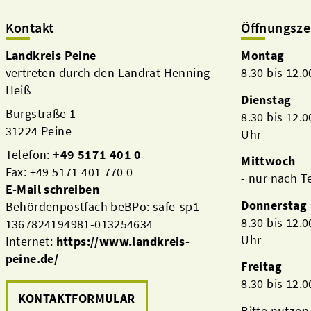
Kontakt
Öffnungsze
Landkreis Peine
Montag
vertreten durch den Landrat Henning
8.30 bis 12.
Heiß
Dienstag
Burgstraße 1
8.30 bis 12.
31224 Peine
Uhr
Telefon:
+49 5171 401 0
Mittwoch
Fax: +49 5171 401 770 0
- nur nach 
E-Mail schreiben
Donnerstag
Behördenpostfach beBPo: safe-sp1-
8.30 bis 12.
1367824194981-013254634
Uhr
Internet:
https://www.landkreis-
peine.de/
Freitag
8.30 bis 12.
KONTAKTFORMULAR
Bitte nutzen