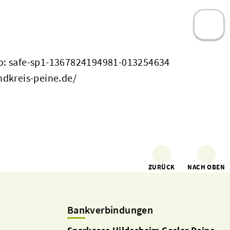
: safe-sp1-1367824194981-013254634
ndkreis-peine.de/
ZURÜCK
NACH OBEN
Bankverbindungen