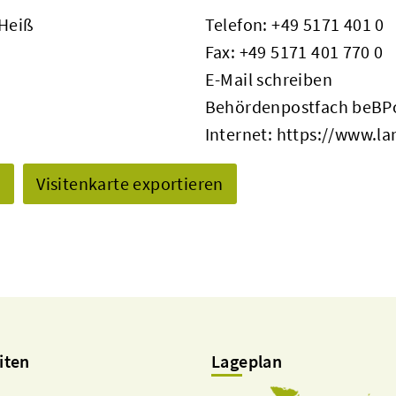
 Heiß
Telefon:
+49 5171 401 0
Fax: +49 5171 401 770 0
E-Mail schreiben
Behördenpostfach beBPo
Internet:
https://www.la
n
Visitenkarte exportieren
iten
Lageplan