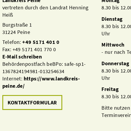
Landkreis Peine
Montag
vertreten durch den Landrat Henning
8.30 bis 12.
Heiß
Dienstag
Burgstraße 1
8.30 bis 12.
31224 Peine
Uhr
Telefon:
+49 5171 401 0
Mittwoch
Fax: +49 5171 401 770 0
- nur nach 
E-Mail schreiben
Donnerstag
Behördenpostfach beBPo: safe-sp1-
8.30 bis 12.
1367824194981-013254634
Uhr
Internet:
https://www.landkreis-
peine.de/
Freitag
8.30 bis 12.
KONTAKTFORMULAR
Bitte nutzen
Terminverei