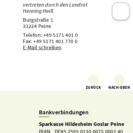
vertreten durch den Landrat
Henning Heiß
Burgstraße 1
31224 Peine
Telefon:
+49 5171 401 0
Fax: +49 5171 401 770 0
E-Mail schreiben
ZURÜCK
NACH OBEN
Bankverbindungen
Sparkasse Hildesheim Goslar Peine
IBAN DE85 2595 0130 0075 0002 40