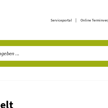
|
Serviceportal
Online Terminve
elt