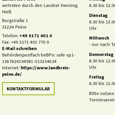
vertreten durch den Landrat Henning
8.30 bis 12.
Heiß
Dienstag
Burgstraße 1
8.30 bis 12.
31224 Peine
Uhr
Telefon:
+49 5171 401 0
Mittwoch
Fax: +49 5171 401 770 0
- nur nach 
E-Mail schreiben
Donnerstag
Behördenpostfach beBPo: safe-sp1-
8.30 bis 12.
1367824194981-013254634
Uhr
Internet:
https://www.landkreis-
peine.de/
Freitag
8.30 bis 12.
KONTAKTFORMULAR
Bitte nutzen
Terminverei