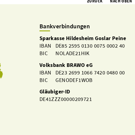
ZURÜCK
NACH OBEN
Bankverbindungen
Sparkasse Hildesheim Goslar Peine
IBAN DE85 2595 0130 0075 0002 40
BIC NOLADE21HIK
Volksbank BRAWO eG
IBAN DE23 2699 1066 7420 0480 00
BIC GENODEF1WOB
Gläubiger-ID
DE41ZZZ00000209721