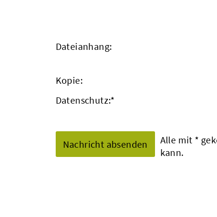
Dateianhang:
Kopie:
Datenschutz:
*
Alle mit
*
geke
kann.