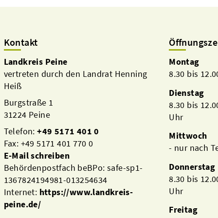
Kontakt
Öffnungsze
Landkreis Peine
Montag
vertreten durch den Landrat Henning
8.30 bis 12.
Heiß
Dienstag
Burgstraße 1
8.30 bis 12.
31224 Peine
Uhr
Telefon:
+49 5171 401 0
Mittwoch
Fax: +49 5171 401 770 0
- nur nach 
E-Mail schreiben
Donnerstag
Behördenpostfach beBPo: safe-sp1-
8.30 bis 12.
1367824194981-013254634
Uhr
Internet:
https://www.landkreis-
peine.de/
Freitag