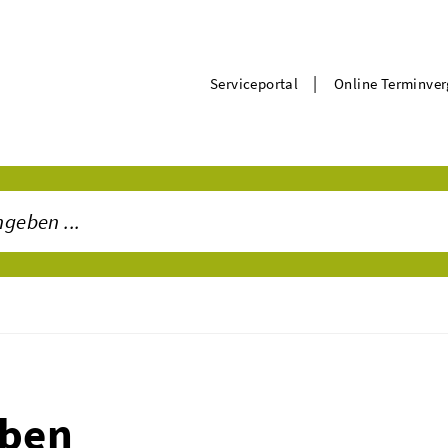
|
Serviceportal
Online Terminve
iben