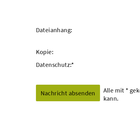
Dateianhang:
Kopie:
Datenschutz:
*
Alle mit
*
geke
kann.