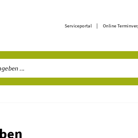
|
Serviceportal
Online Terminve
iben