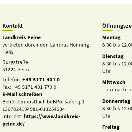
Kontakt
Öffnungsze
Landkreis Peine
Montag
vertreten durch den Landrat Henning
8.30 bis 12.
Heiß
Dienstag
Burgstraße 1
8.30 bis 12.
31224 Peine
Uhr
Telefon:
+49 5171 401 0
Mittwoch
Fax: +49 5171 401 770 0
- nur nach 
E-Mail schreiben
Donnerstag
Behördenpostfach beBPo: safe-sp1-
8.30 bis 12.
1367824194981-013254634
Uhr
Internet:
https://www.landkreis-
peine.de/
Freitag