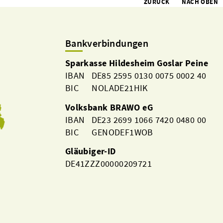
ZURÜCK
NACH OBEN
Bankverbindungen
Sparkasse Hildesheim Goslar Peine
IBAN DE85 2595 0130 0075 0002 40
BIC NOLADE21HIK
Volksbank BRAWO eG
IBAN DE23 2699 1066 7420 0480 00
BIC GENODEF1WOB
Gläubiger-ID
DE41ZZZ00000209721