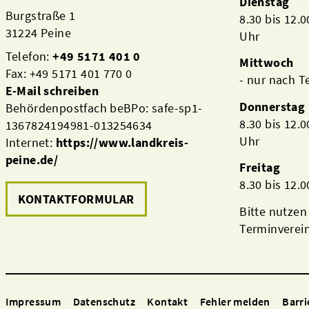
Dienstag
Burgstraße 1
8.30 bis 12.
31224 Peine
Uhr
Telefon:
+49 5171 401 0
Mittwoch
Fax: +49 5171 401 770 0
- nur nach 
E-Mail schreiben
Donnerstag
Behördenpostfach beBPo: safe-sp1-
8.30 bis 12.
1367824194981-013254634
Uhr
Internet:
https://www.landkreis-
peine.de/
Freitag
8.30 bis 12.
KONTAKTFORMULAR
Bitte nutzen
Terminverei
Impressum
Datenschutz
Kontakt
Fehler melden
Barri