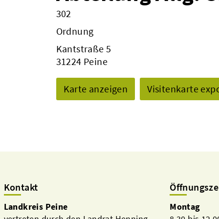
302
Ordnung
Kantstraße 5
31224 Peine
Karte anzeigen
Visitenkarte exp
Kontakt
Öffnungsze
Landkreis Peine
Montag
vertreten durch den Landrat Henning
8.30 bis 12.