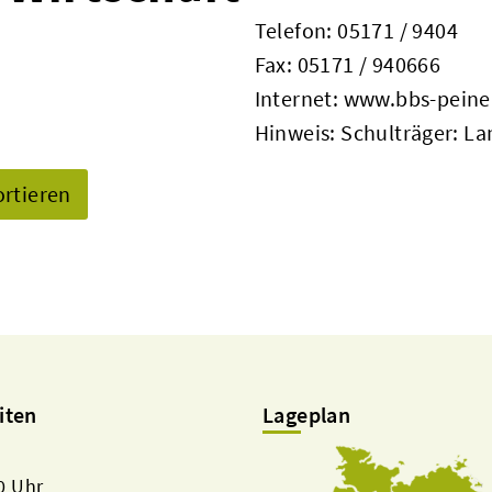
Telefon:
05171 / 9404
Fax: 05171 / 940666
Internet:
www.bbs-peine
Hinweis: Schulträger: La
ortieren
iten
Lageplan
00 Uhr