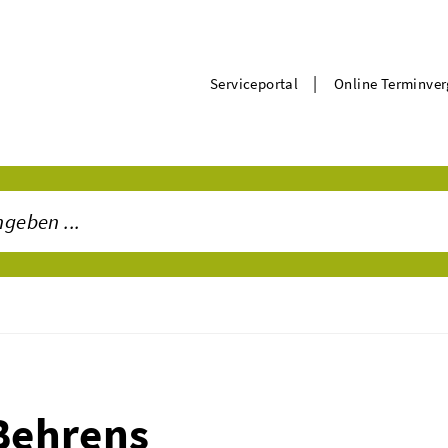
|
Serviceportal
Online Terminve
 Behrens