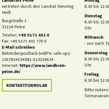
Landkreis Peine
Montag
vertreten durch den Landrat Henning
8.30 bis 12.
Heiß
Dienstag
Burgstraße 1
8.30 bis 12.
31224 Peine
Uhr
Telefon:
+49 5171 401 0
Mittwoch
Fax: +49 5171 401 770 0
- nur nach 
E-Mail schreiben
Donnerstag
Behördenpostfach beBPo: safe-sp1-
8.30 bis 12.
1367824194981-013254634
Uhr
Internet:
https://www.landkreis-
peine.de/
Freitag
8.30 bis 12.
KONTAKTFORMULAR
Bitte nutzen
Terminverei