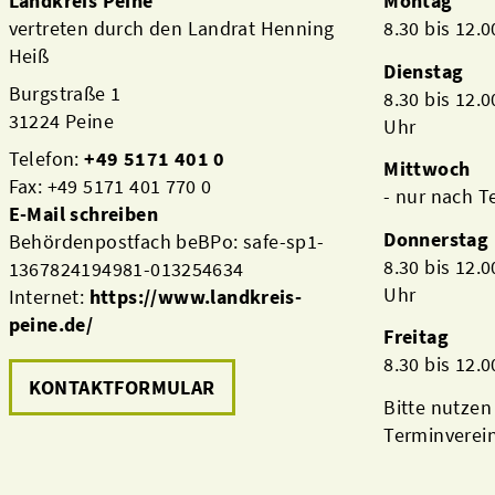
Landkreis Peine
Montag
vertreten durch den Landrat Henning
8.30 bis 12.
Heiß
Dienstag
Burgstraße 1
8.30 bis 12.
31224 Peine
Uhr
Telefon:
+49 5171 401 0
Mittwoch
Fax: +49 5171 401 770 0
- nur nach 
E-Mail schreiben
Donnerstag
Behördenpostfach beBPo: safe-sp1-
8.30 bis 12.
1367824194981-013254634
Uhr
Internet:
https://www.landkreis-
peine.de/
Freitag
8.30 bis 12.
KONTAKTFORMULAR
Bitte nutzen
Terminverei