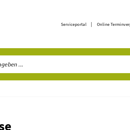
|
Serviceportal
Online Terminve
se