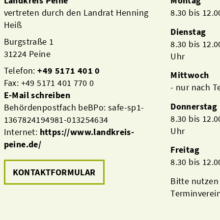
Landkreis Peine
Montag
vertreten durch den Landrat Henning
8.30 bis 12.
Heiß
Dienstag
Burgstraße 1
8.30 bis 12.
31224 Peine
Uhr
Telefon:
+49 5171 401 0
Mittwoch
Fax: +49 5171 401 770 0
- nur nach 
E-Mail schreiben
Donnerstag
Behördenpostfach beBPo: safe-sp1-
8.30 bis 12.
1367824194981-013254634
Uhr
Internet:
https://www.landkreis-
peine.de/
Freitag
8.30 bis 12.
KONTAKTFORMULAR
Bitte nutzen
Terminverei