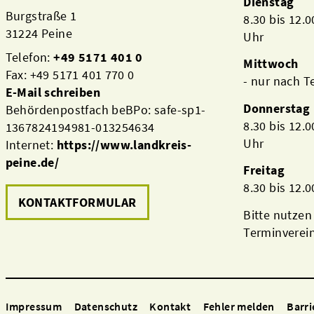
Dienstag
Burgstraße 1
8.30 bis 12.
31224 Peine
Uhr
Telefon:
+49 5171 401 0
Mittwoch
Fax: +49 5171 401 770 0
- nur nach 
E-Mail schreiben
Donnerstag
Behördenpostfach beBPo: safe-sp1-
8.30 bis 12.
1367824194981-013254634
Uhr
Internet:
https://www.landkreis-
peine.de/
Freitag
8.30 bis 12.
KONTAKTFORMULAR
Bitte nutzen
Terminverei
Impressum
Datenschutz
Kontakt
Fehler melden
Barri