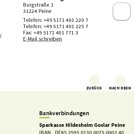
Burgstraße 1
31224 Peine
Telefon:
+49 5171 401 220 7
Telefon:
+49 5171 401 225 7
Fax: +49 5171 401 771 3
/
E-Mail schreiben
ZURÜCK
NACH OBEN
Bankverbindungen
Sparkasse Hildesheim Goslar Peine
IBAN DE85 2595 0130 0075 0002 40