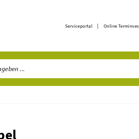
|
Serviceportal
Online Terminve
pel