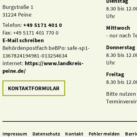
Dienstag
Burgstraße 1
8.30 bis 12.
31224 Peine
Uhr
Telefon:
+49 5171 401 0
Mittwoch
Fax: +49 5171 401 770 0
- nur nach 
E-Mail schreiben
Donnerstag
Behördenpostfach beBPo: safe-sp1-
8.30 bis 12.
1367824194981-013254634
Uhr
Internet:
https://www.landkreis-
peine.de/
Freitag
8.30 bis 12.
KONTAKTFORMULAR
Bitte nutzen
Terminverei
Impressum
Datenschutz
Kontakt
Fehler melden
Barri