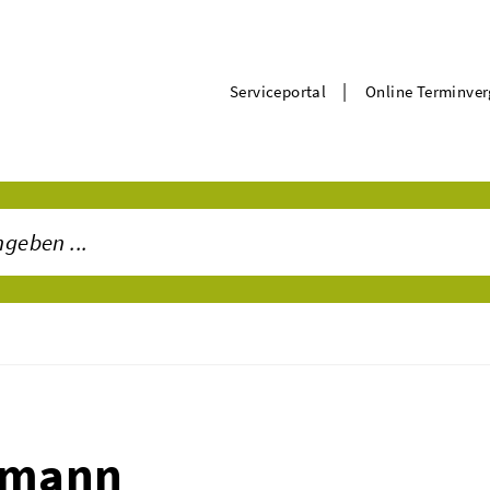
|
Serviceportal
Online Terminve
emann