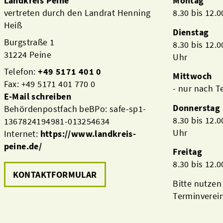
Landkreis Peine
Montag
vertreten durch den Landrat Henning
8.30 bis 12.
Heiß
Dienstag
Burgstraße 1
8.30 bis 12.
31224 Peine
Uhr
Telefon:
+49 5171 401 0
Mittwoch
Fax: +49 5171 401 770 0
- nur nach 
E-Mail schreiben
Donnerstag
Behördenpostfach beBPo: safe-sp1-
8.30 bis 12.
1367824194981-013254634
Uhr
Internet:
https://www.landkreis-
peine.de/
Freitag
8.30 bis 12.
KONTAKTFORMULAR
Bitte nutzen
Terminverei