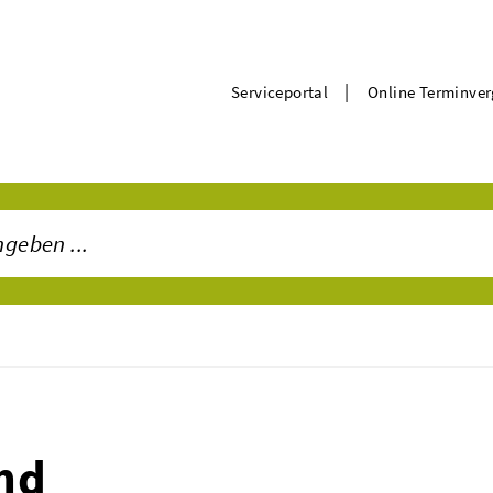
|
Serviceportal
Online Terminve
nd