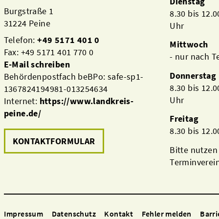
Dienstag
Burgstraße 1
8.30 bis 12.
31224 Peine
Uhr
Telefon:
+49 5171 401 0
Mittwoch
Fax: +49 5171 401 770 0
- nur nach 
E-Mail schreiben
Donnerstag
Behördenpostfach beBPo: safe-sp1-
8.30 bis 12.
1367824194981-013254634
Uhr
Internet:
https://www.landkreis-
peine.de/
Freitag
8.30 bis 12.
KONTAKTFORMULAR
Bitte nutzen
Terminverei
Impressum
Datenschutz
Kontakt
Fehler melden
Barri