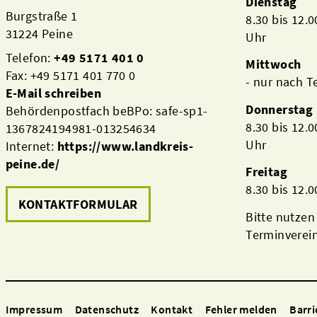
Dienstag
Burgstraße 1
8.30 bis 12.
31224 Peine
Uhr
Telefon:
+49 5171 401 0
Mittwoch
Fax: +49 5171 401 770 0
- nur nach 
E-Mail schreiben
Donnerstag
Behördenpostfach beBPo: safe-sp1-
8.30 bis 12.
1367824194981-013254634
Uhr
Internet:
https://www.landkreis-
peine.de/
Freitag
8.30 bis 12.
KONTAKTFORMULAR
Bitte nutzen
Terminverei
Impressum
Datenschutz
Kontakt
Fehler melden
Barri