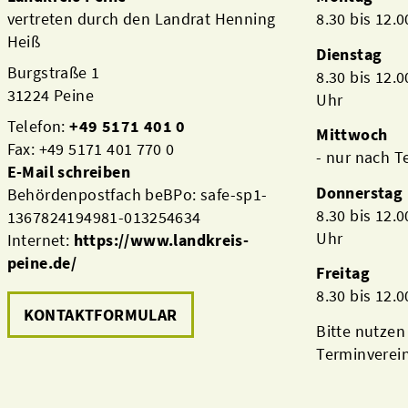
vertreten durch den Landrat Henning
8.30 bis 12.
Heiß
Dienstag
Burgstraße 1
8.30 bis 12.
31224 Peine
Uhr
Telefon:
+49 5171 401 0
Mittwoch
Fax: +49 5171 401 770 0
- nur nach 
E-Mail schreiben
Donnerstag
Behördenpostfach beBPo: safe-sp1-
8.30 bis 12.
1367824194981-013254634
Uhr
Internet:
https://www.landkreis-
peine.de/
Freitag
8.30 bis 12.
KONTAKTFORMULAR
Bitte nutzen
Terminverei