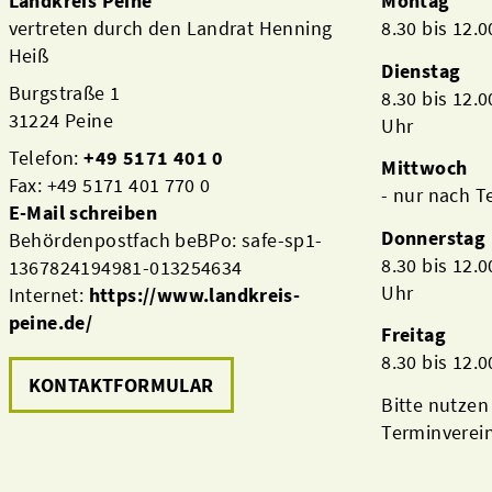
Landkreis Peine
Montag
vertreten durch den Landrat Henning
8.30 bis 12.
Heiß
Dienstag
Burgstraße 1
8.30 bis 12.
31224 Peine
Uhr
Telefon:
+49 5171 401 0
Mittwoch
Fax: +49 5171 401 770 0
- nur nach 
E-Mail schreiben
Donnerstag
Behördenpostfach beBPo: safe-sp1-
8.30 bis 12.
1367824194981-013254634
Uhr
Internet:
https://www.landkreis-
peine.de/
Freitag
8.30 bis 12.
KONTAKTFORMULAR
Bitte nutzen
Terminverei