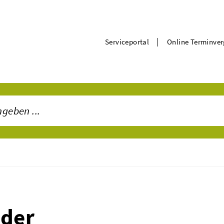
|
Serviceportal
Online Terminve
öder