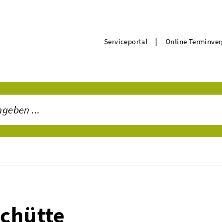
|
Serviceportal
Online Terminve
chütte