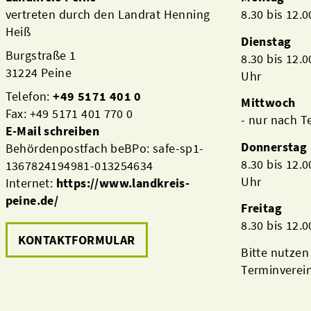
vertreten durch den Landrat Henning
8.30 bis 12.
Heiß
Dienstag
Burgstraße 1
8.30 bis 12.
31224 Peine
Uhr
Telefon:
+49 5171 401 0
Mittwoch
Fax: +49 5171 401 770 0
- nur nach 
E-Mail schreiben
Donnerstag
Behördenpostfach beBPo: safe-sp1-
8.30 bis 12.
1367824194981-013254634
Uhr
Internet:
https://www.landkreis-
peine.de/
Freitag
8.30 bis 12.
KONTAKTFORMULAR
Bitte nutzen
Terminverei