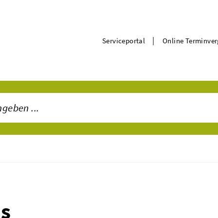
|
Serviceportal
Online Terminve
ms