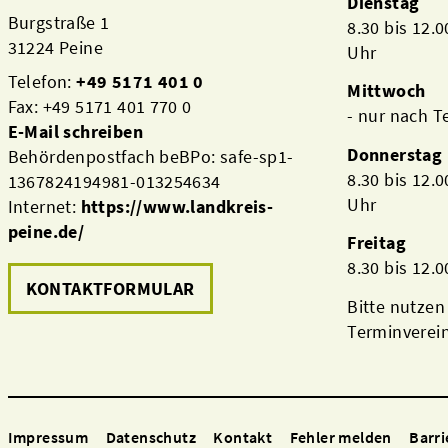
Dienstag
Burgstraße 1
8.30 bis 12.
31224 Peine
Uhr
Telefon:
+49 5171 401 0
Mittwoch
Fax: +49 5171 401 770 0
- nur nach 
E-Mail schreiben
Donnerstag
Behördenpostfach beBPo: safe-sp1-
8.30 bis 12.
1367824194981-013254634
Uhr
Internet:
https://www.landkreis-
peine.de/
Freitag
8.30 bis 12.
KONTAKTFORMULAR
Bitte nutzen
Terminverei
Impressum
Datenschutz
Kontakt
Fehler melden
Barri