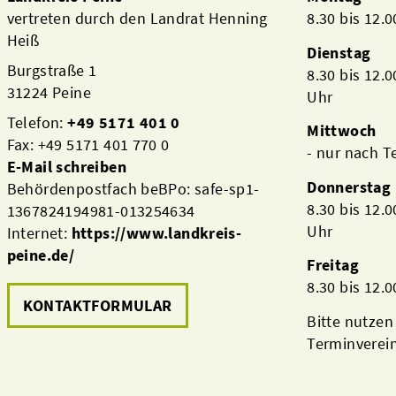
vertreten durch den Landrat Henning
8.30 bis 12.
Heiß
Dienstag
Burgstraße 1
8.30 bis 12.
31224 Peine
Uhr
Telefon:
+49 5171 401 0
Mittwoch
Fax: +49 5171 401 770 0
- nur nach 
E-Mail schreiben
Donnerstag
Behördenpostfach beBPo: safe-sp1-
8.30 bis 12.
1367824194981-013254634
Uhr
Internet:
https://www.landkreis-
peine.de/
Freitag
8.30 bis 12.
KONTAKTFORMULAR
Bitte nutzen
Terminverei