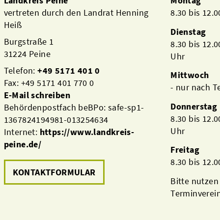
Landkreis Peine
Montag
vertreten durch den Landrat Henning
8.30 bis 12.
Heiß
Dienstag
Burgstraße 1
8.30 bis 12.
31224 Peine
Uhr
Telefon:
+49 5171 401 0
Mittwoch
Fax: +49 5171 401 770 0
- nur nach 
E-Mail schreiben
Donnerstag
Behördenpostfach beBPo: safe-sp1-
8.30 bis 12.
1367824194981-013254634
Uhr
Internet:
https://www.landkreis-
peine.de/
Freitag
8.30 bis 12.
KONTAKTFORMULAR
Bitte nutzen
Terminverei