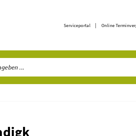
|
Serviceportal
Online Terminve
adigk