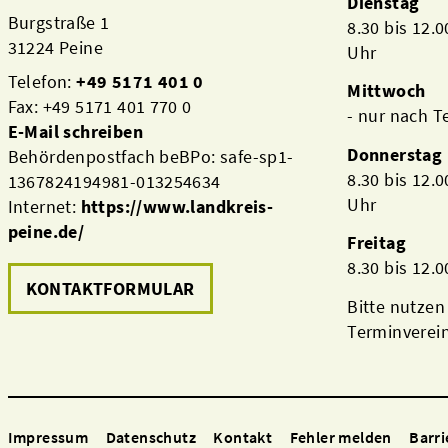
Dienstag
Burgstraße 1
8.30 bis 12.
31224 Peine
Uhr
Telefon:
+49 5171 401 0
Mittwoch
Fax: +49 5171 401 770 0
- nur nach 
E-Mail schreiben
Donnerstag
Behördenpostfach beBPo: safe-sp1-
8.30 bis 12.
1367824194981-013254634
Uhr
Internet:
https://www.landkreis-
peine.de/
Freitag
8.30 bis 12.
KONTAKTFORMULAR
Bitte nutzen
Terminverei
Impressum
Datenschutz
Kontakt
Fehler melden
Barri