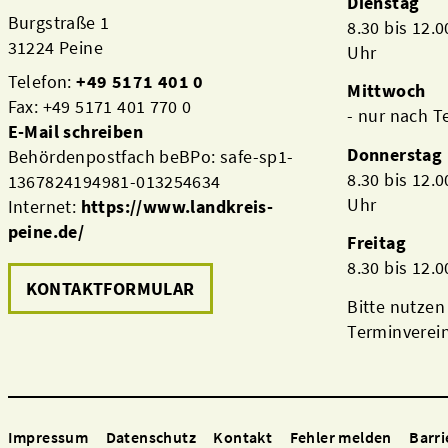
Dienstag
Burgstraße 1
8.30 bis 12.
31224 Peine
Uhr
Telefon:
+49 5171 401 0
Mittwoch
Fax: +49 5171 401 770 0
- nur nach 
E-Mail schreiben
Donnerstag
Behördenpostfach beBPo: safe-sp1-
8.30 bis 12.
1367824194981-013254634
Uhr
Internet:
https://www.landkreis-
peine.de/
Freitag
8.30 bis 12.
KONTAKTFORMULAR
Bitte nutzen
Terminverei
Impressum
Datenschutz
Kontakt
Fehler melden
Barri