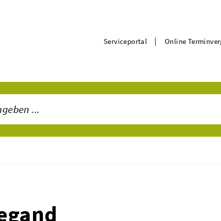
|
Serviceportal
Online Terminve
iegand