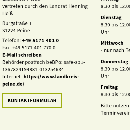
vertreten durch den Landrat Henning
8.30 bis 12.
Heiß
Dienstag
Burgstraße 1
8.30 bis 12.
31224 Peine
Uhr
Telefon:
+49 5171 401 0
Mittwoch
Fax: +49 5171 401 770 0
- nur nach 
E-Mail schreiben
Donnerstag
Behördenpostfach beBPo: safe-sp1-
8.30 bis 12.
1367824194981-013254634
Uhr
Internet:
https://www.landkreis-
peine.de/
Freitag
8.30 bis 12.
KONTAKTFORMULAR
Bitte nutzen
Terminverei