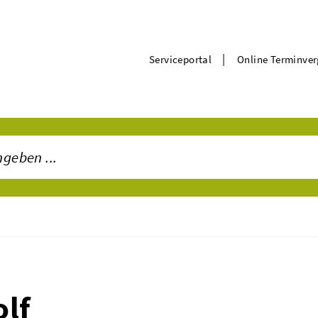
|
Serviceportal
Online Terminve
olf