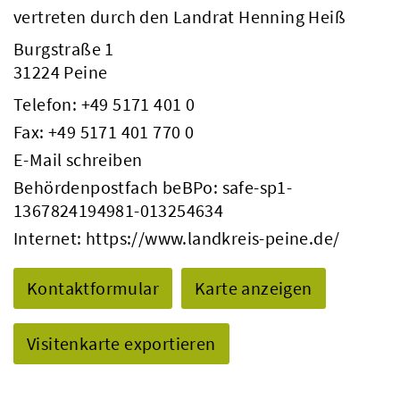
vertreten durch den Landrat Henning Heiß
Burgstraße 1
31224 Peine
Telefon:
+49 5171 401 0
Fax: +49 5171 401 770 0
E-Mail schreiben
Behördenpostfach beBPo: safe-sp1-
1367824194981-013254634
Internet:
https://www.landkreis-peine.de/
Kontaktformular
Karte anzeigen
Visitenkarte exportieren