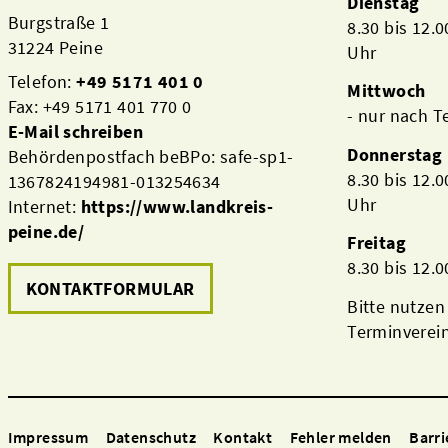
Dienstag
Burgstraße 1
8.30 bis 12.
31224 Peine
Uhr
Telefon:
+49 5171 401 0
Mittwoch
Fax: +49 5171 401 770 0
- nur nach 
E-Mail schreiben
Donnerstag
Behördenpostfach beBPo: safe-sp1-
8.30 bis 12.
1367824194981-013254634
Uhr
Internet:
https://www.landkreis-
peine.de/
Freitag
8.30 bis 12.
KONTAKTFORMULAR
Bitte nutzen
Terminverei
Impressum
Datenschutz
Kontakt
Fehler melden
Barri