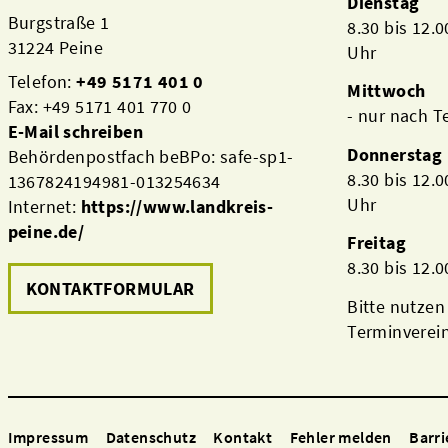
Dienstag
Burgstraße 1
8.30 bis 12.
31224 Peine
Uhr
Telefon:
+49 5171 401 0
Mittwoch
Fax: +49 5171 401 770 0
- nur nach 
E-Mail schreiben
Donnerstag
Behördenpostfach beBPo: safe-sp1-
8.30 bis 12.
1367824194981-013254634
Uhr
Internet:
https://www.landkreis-
peine.de/
Freitag
8.30 bis 12.
KONTAKTFORMULAR
Bitte nutzen
Terminverei
Impressum
Datenschutz
Kontakt
Fehler melden
Barri