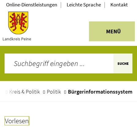
|
|
Online-Dienstleistungen
Leichte Sprache
Kontakt
MENÜ
Landkreis Peine
SUCHE
e
Kreis & Politik
Politik
Bürgerinformationssystem
Vorlesen