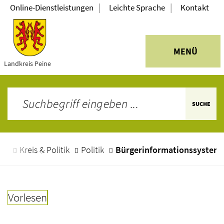
|
|
Online-Dienstleistungen
Leichte Sprache
Kontakt
MENÜ
Landkreis Peine
SUCHE
ite
Kreis & Politik
Politik
Bürgerinformationssystem
Vorlesen