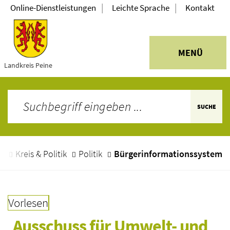
|
|
Online-Dienstleistungen
Leichte Sprache
Kontakt
MENÜ
Landkreis Peine
SUCHE
e
Kreis & Politik
Politik
Bürgerinformationssystem
Vorlesen
Ausschuss für Umwelt- und 