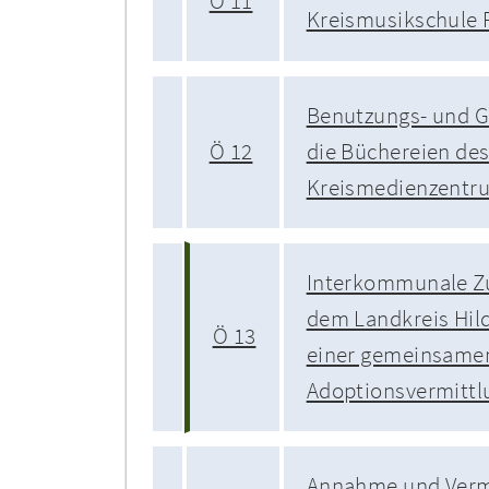
Ö 11
Kreismusikschule 
Benutzungs- und G
Ö 12
die Büchereien de
Kreismedienzentr
Interkommunale Z
dem Landkreis Hil
Ö 13
einer gemeinsame
Adoptionsvermittl
Annahme und Verm