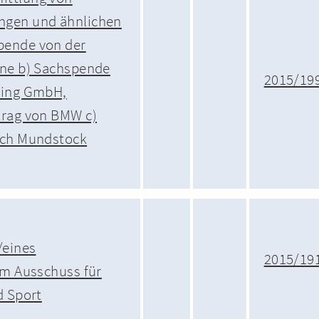
ngen und ähnlichen
pende von der
ine b) Sachspende
2015/19
Ring GmbH,
trag von BMW c)
ich Mundstock
/eines
2015/19
im Ausschuss für
d Sport