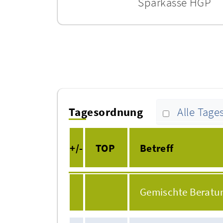
Sparkasse HGP
Tagesordnung
Alle Tag
+/-
TOP
Betreff
Gemischte Beratu