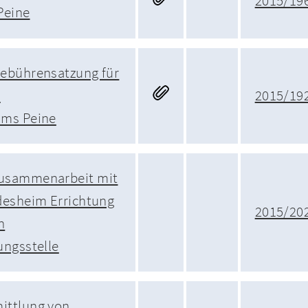
2015/19
Peine
ebührensatzung für
s
2015/19
ums Peine
usammenarbeit mit
desheim Errichtung
2015/20
n
ungsstelle
ittlung von