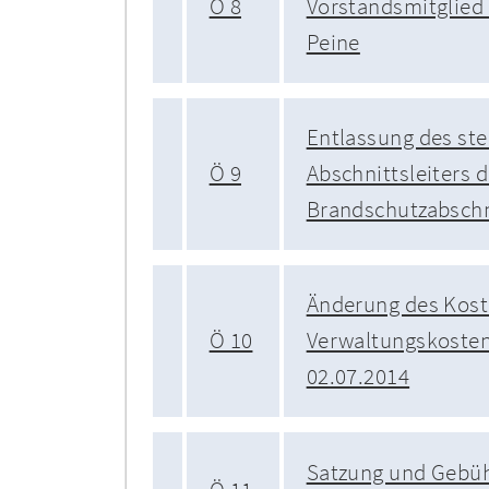
Ö 8
Vorstandsmitglied
Peine
Entlassung des ste
Ö 9
Abschnittsleiters 
Brandschutzabschn
Änderung des Koste
Ö 10
Verwaltungskoste
02.07.2014
Satzung und Gebü