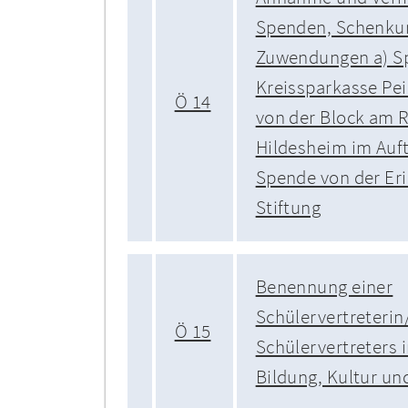
Spenden, Schenku
Zuwendungen a) S
Kreissparkasse Pe
Ö 14
von der Block am 
Hildesheim im Auf
Spende von der Er
Stiftung
Benennung einer
Schülervertreterin
Ö 15
Schülervertreters 
Bildung, Kultur un