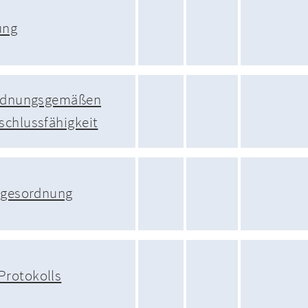
ung
ordnungsgemäßen
schlussfähigkeit
Tagesordnung
Protokolls